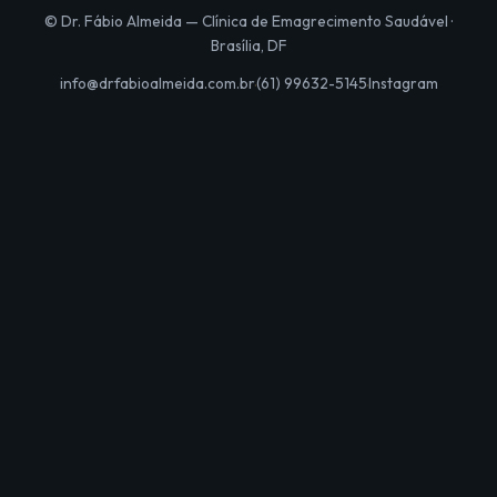
© Dr. Fábio Almeida — Clínica de Emagrecimento Saudável ·
Brasília, DF
info@drfabioalmeida.com.br
(61) 99632-5145
Instagram
·
·